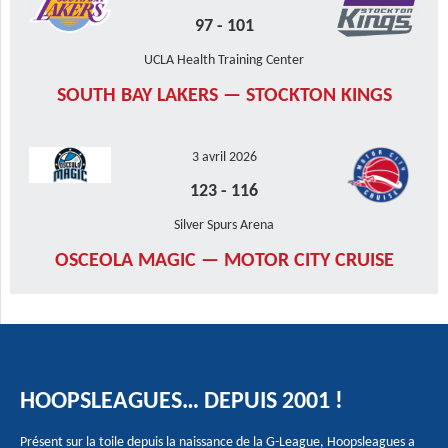
97
-
101
UCLA Health Training Center
SOUTH BAY LAKERS — STOCKTON KINGS
3 avril 2026
123
-
116
Silver Spurs Arena
OSCEOLA MAGIC — MOTOR CITY CRUISE
HOOPSLEAGUES… DEPUIS 2001 !
Présent sur la toile depuis la naissance de la G-League, Hoopsleagues a