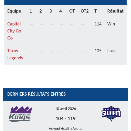
Équipe
1
2
3
4
OT
OT2
T
Résultat
Capital
—
—
—
—
—
—
114
Win
City Go-
Go
Texas
—
—
—
—
—
—
105
Loss
Legends
DERNIERS RÉSULTATS ENTRÉS
10 avril 2026
104
-
119
AdventHealth Arena