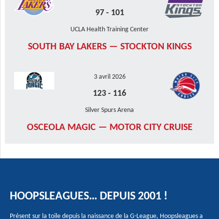
97
-
101
UCLA Health Training Center
SOUTH BAY LAKERS — STOCKTON KINGS
3 avril 2026
123
-
116
Silver Spurs Arena
OSCEOLA MAGIC — MOTOR CITY CRUISE
HOOPSLEAGUES… DEPUIS 2001 !
Présent sur la toile depuis la naissance de la G-League, Hoopsleagues a