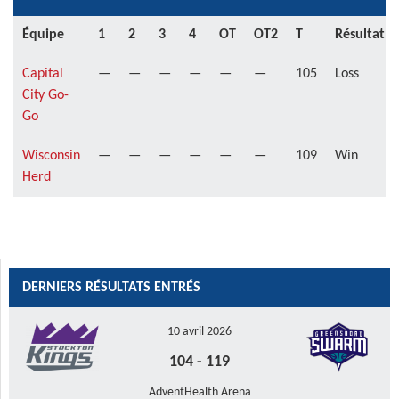
Équipe
1
2
3
4
OT
OT2
T
Résultat
Capital
—
—
—
—
—
—
105
Loss
City Go-
Go
Wisconsin
—
—
—
—
—
—
109
Win
Herd
DERNIERS RÉSULTATS ENTRÉS
10 avril 2026
104
-
119
AdventHealth Arena