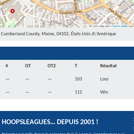
Leaflet
|
Map data ©
OpenStreetMap
contri
d, Cumberland County, Maine, 04102, États-Unis d\'Amérique
4
OT
OT2
T
Résultat
—
—
—
103
Loss
—
—
—
112
Win
HOOPSLEAGUES… DEPUIS 2001 !