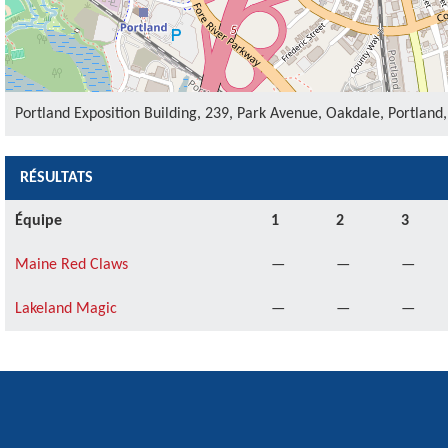
Portland Exposition Building, 239, Park Avenue, Oakdale, Portlan
RÉSULTATS
Équipe
1
2
3
Maine Red Claws
—
—
—
Lakeland Magic
—
—
—