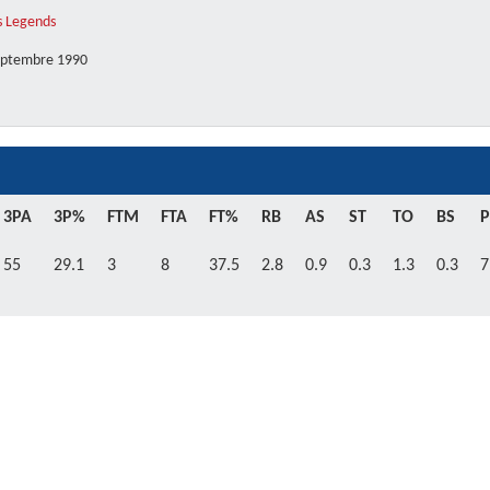
s Legends
eptembre 1990
3PA
3P%
FTM
FTA
FT%
RB
AS
ST
TO
BS
P
55
29.1
3
8
37.5
2.8
0.9
0.3
1.3
0.3
7