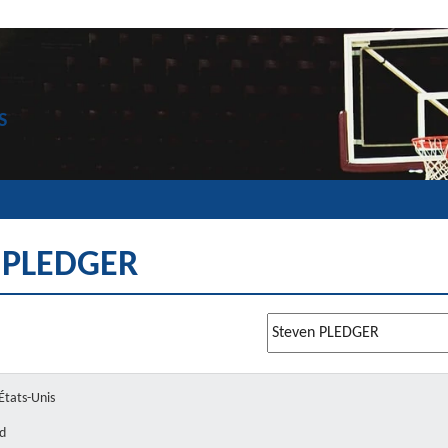
S
 PLEDGER
États-Unis
d