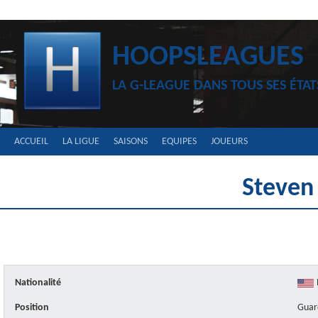
Aller
au
contenu
HOOPSLEAGUES
LA G-LEAGUE DANS TOUS SES ÉTAT
ACCUEIL
LA LIGUE
SAISONS
EQUIPES
JOUEURS
Steven
Nationalité
Position
Guar