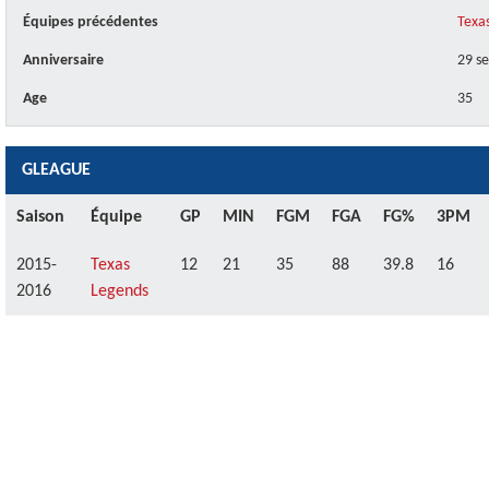
Équipes précédentes
Texa
Anniversaire
29 s
Age
35
GLEAGUE
Saison
Équipe
GP
MIN
FGM
FGA
FG%
3PM
2015-
Texas
12
21
35
88
39.8
16
2016
Legends