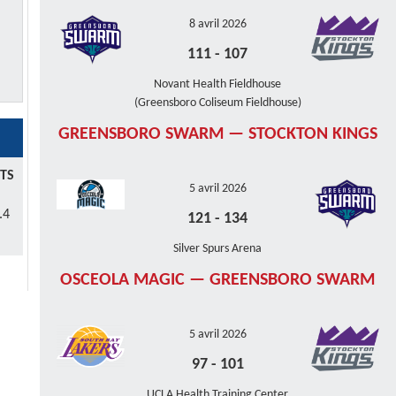
8 avril 2026
111
-
107
Novant Health Fieldhouse
(Greensboro Coliseum Fieldhouse)
GREENSBORO SWARM — STOCKTON KINGS
TS
5 avril 2026
.4
121
-
134
Silver Spurs Arena
OSCEOLA MAGIC — GREENSBORO SWARM
5 avril 2026
97
-
101
UCLA Health Training Center