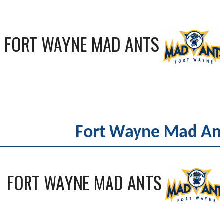
FORT WAYNE MAD ANTS
Fort Wayne Mad Ant
FORT WAYNE MAD ANTS