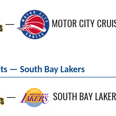
—
MOTOR CITY CRUI
s — South Bay Lakers
—
SOUTH BAY LAKE