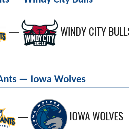
s — Windy City Bulls
—
WINDY CITY BULL
Ants — Iowa Wolves
—
IOWA WOLVES