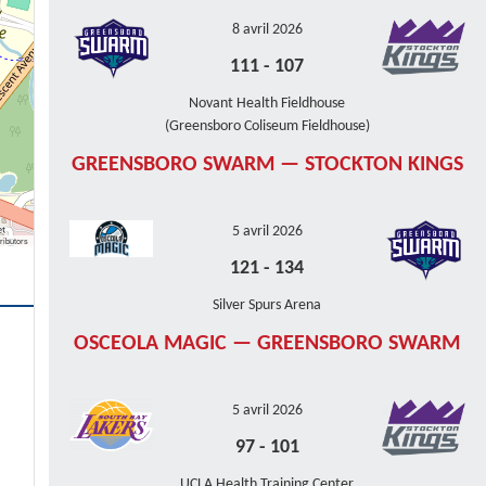
8 avril 2026
111
-
107
Novant Health Fieldhouse
(Greensboro Coliseum Fieldhouse)
GREENSBORO SWARM — STOCKTON KINGS
5 avril 2026
ributors
121
-
134
Silver Spurs Arena
OSCEOLA MAGIC — GREENSBORO SWARM
5 avril 2026
97
-
101
UCLA Health Training Center