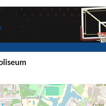
S
oliseum