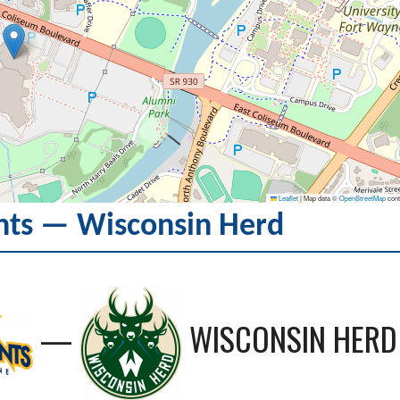
Leaflet
|
Map data ©
OpenStreetMap
cont
ts — Wisconsin Herd
—
WISCONSIN HERD