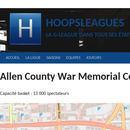
Aller
au
contenu
HOOPSLEAGUES
LA G-LEAGUE DANS TOUS SES ÉTAT
ACCUEIL
LA LIGUE
SAISONS
EQUIPES
JOUEURS
Allen County War Memorial C
Capacité basket : 13 000 spectateurs