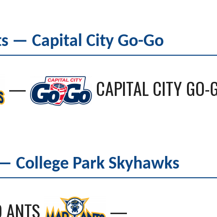
 — Capital City Go-Go
—
CAPITAL CITY GO-
— College Park Skyhawks
D ANTS
—