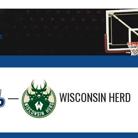
S
—
WISCONSIN HERD