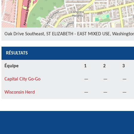
Oak Drive Southeast, ST ELIZABETH - EAST MIXED USE, Washington,
RÉSULTATS
Équipe
1
2
3
Capital City Go-Go
—
—
—
Wisconsin Herd
—
—
—