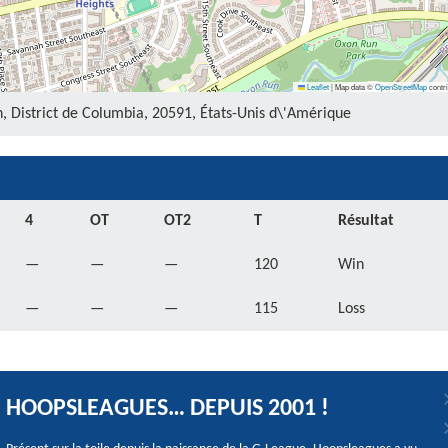
Leaflet
|
Map data ©
OpenStreetMap
contri
 District de Columbia, 20591, États-Unis d\'Amérique
4
OT
OT2
T
Résultat
—
—
—
120
Win
—
—
—
115
Loss
HOOPSLEAGUES… DEPUIS 2001 !