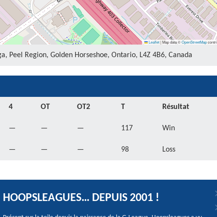
Leaflet
|
Map data ©
OpenStreetMap
contri
ga, Peel Region, Golden Horseshoe, Ontario, L4Z 4B6, Canada
4
OT
OT2
T
Résultat
—
—
—
117
Win
—
—
—
98
Loss
HOOPSLEAGUES… DEPUIS 2001 !