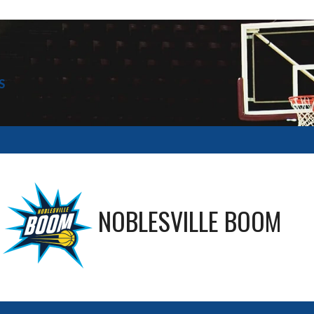
S
—
NOBLESVILLE BOOM