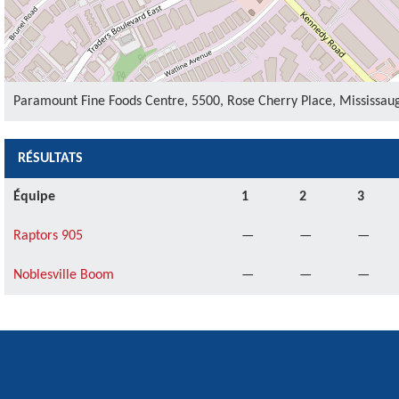
Paramount Fine Foods Centre, 5500, Rose Cherry Place, Mississau
RÉSULTATS
Équipe
1
2
3
Raptors 905
—
—
—
Noblesville Boom
—
—
—