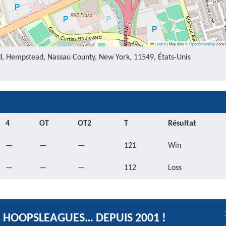
Leaflet
|
Map data ©
OpenStreetMap
contri
, Hempstead, Nassau County, New York, 11549, États-Unis
4
OT
OT2
T
Résultat
—
—
—
121
Win
—
—
—
112
Loss
HOOPSLEAGUES… DEPUIS 2001 !