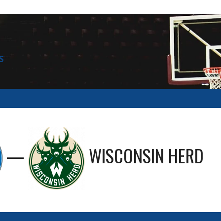
S
—
WISCONSIN HERD