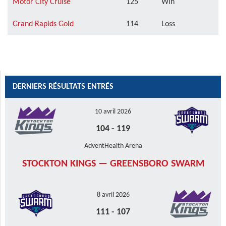
Motor City Cruise
125
Win
Grand Rapids Gold
114
Loss
DERNIERS RÉSULTATS ENTRÉS
10 avril 2026
104
-
119
AdventHealth Arena
STOCKTON KINGS — GREENSBORO SWARM
8 avril 2026
111
-
107