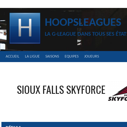
Aller
au
contenu
HOOPSLEAGUES
LA G-LEAGUE DANS TOUS SES ÉTAT
ACCUEIL
LA LIGUE
SAISONS
EQUIPES
JOUEURS
SIOUX FALLS SKYFORCE