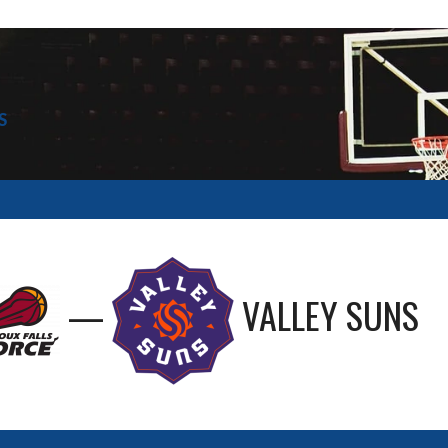
S
—
VALLEY SUNS