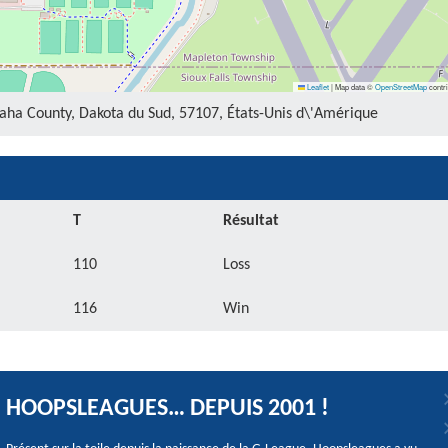
Leaflet
|
Map data ©
OpenStreetMap
contri
aha County, Dakota du Sud, 57107, États-Unis d\'Amérique
T
Résultat
110
Loss
116
Win
HOOPSLEAGUES… DEPUIS 2001 !