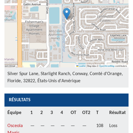
Leaflet
|
Map data ©
OpenStreetMap
contributors
Silver Spur Lane, Starlight Ranch, Conway, Comté d'Orange,
Floride, 32822, États-Unis d'Amérique
RÉSULTATS
Équipe
1
2
3
4
OT
OT2
T
Résultat
Osceola
—
—
—
—
—
—
108
Loss
Magic