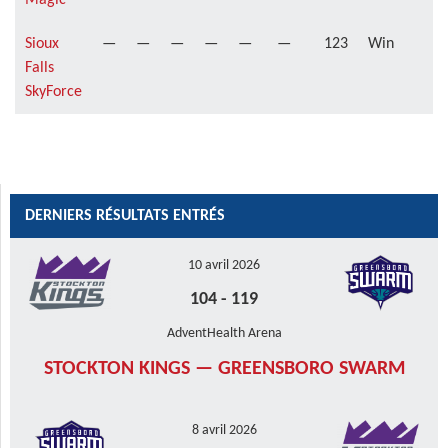
Sioux
—
—
—
—
—
—
123
Win
Falls
SkyForce
DERNIERS RÉSULTATS ENTRÉS
10 avril 2026
104
-
119
AdventHealth Arena
STOCKTON KINGS — GREENSBORO SWARM
8 avril 2026