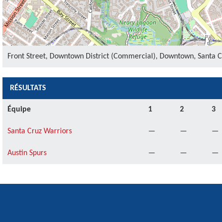
Front Street, Downtown District (Commercial), Downtown, Santa Cr
RÉSULTATS
Équipe
1
2
3
Santa Cruz Warriors
—
—
—
Austin Spurs
—
—
—