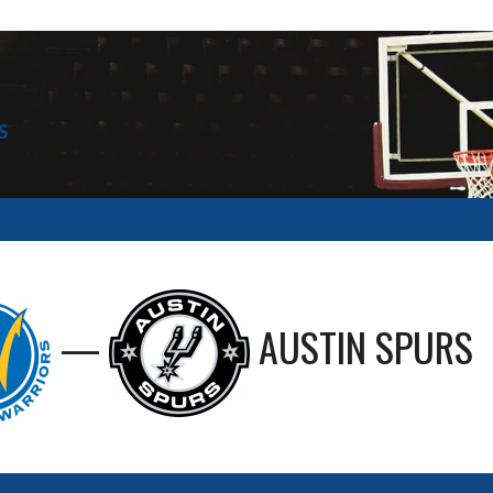
S
—
AUSTIN SPURS