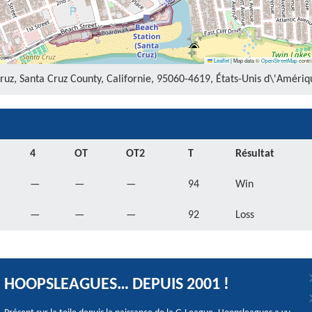
Leaflet
|
Map data ©
OpenStreetMap
contri
uz, Santa Cruz County, Californie, 95060-4619, États-Unis d\'Amériq
4
OT
OT2
T
Résultat
—
—
—
94
Win
—
—
—
92
Loss
HOOPSLEAGUES… DEPUIS 2001 !