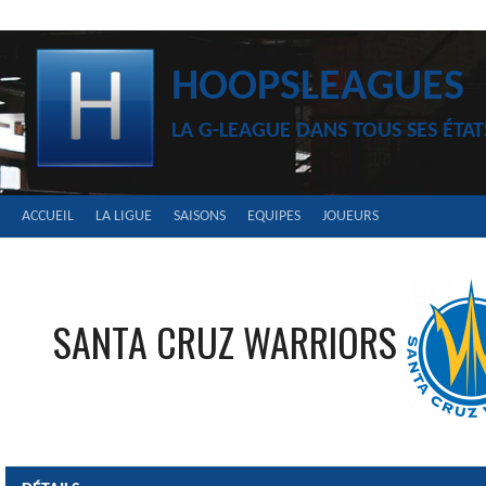
Aller
au
contenu
HOOPSLEAGUES
LA G-LEAGUE DANS TOUS SES ÉTAT
ACCUEIL
LA LIGUE
SAISONS
EQUIPES
JOUEURS
SANTA CRUZ WARRIORS