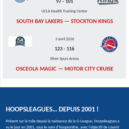
97
-
101
UCLA Health Training Center
SOUTH BAY LAKERS — STOCKTON KINGS
3 avril 2026
123
-
116
Silver Spurs Arena
OSCEOLA MAGIC — MOTOR CITY CRUISE
HOOPSLEAGUES… DEPUIS 2001 !
Présent sur la toile depuis la naissance de la G-League, Hoopsleagues a
vu le jour en 2001, sous le nom d’hoopsonline, avec l’objectif de couvrir