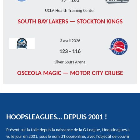
97
-
101
UCLA Health Training Center
SOUTH BAY LAKERS — STOCKTON KINGS
3 avril 2026
123
-
116
Silver Spurs Arena
OSCEOLA MAGIC — MOTOR CITY CRUISE
HOOPSLEAGUES… DEPUIS 2001 !
Présent sur la toile depuis la naissance de la G-League, Hoopsleagues a
vu le jour en 2001, sous le nom d’hoopsonline, avec l’objectif de couvrir