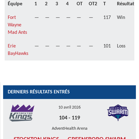
Équipe
1
2
3
4
OT
OT2
T
Résultat
Fort
—
—
—
—
—
—
117
Win
Wayne
Mad Ants
Erie
—
—
—
—
—
—
101
Loss
BayHawks
DERNIERS RÉSULTATS ENTRÉS
10 avril 2026
104
-
119
AdventHealth Arena