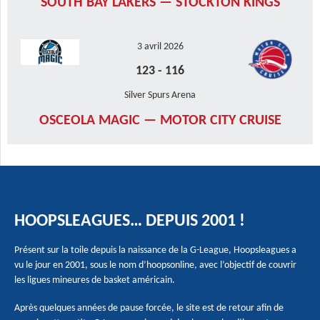
SOUTH BAY LAKERS — STOCKTON KINGS
3 avril 2026
123
-
116
Silver Spurs Arena
OSCEOLA MAGIC — MOTOR CITY CRUISE
HOOPSLEAGUES… DEPUIS 2001 !
Présent sur la toile depuis la naissance de la G-League, Hoopsleagues a
vu le jour en 2001, sous le nom d’hoopsonline, avec l’objectif de couvrir
les ligues mineures de basket américain.
Après quelques années de pause forcée, le site est de retour afin de