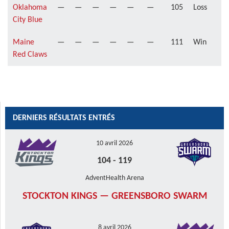
Oklahoma
—
—
—
—
—
—
105
Loss
City Blue
Maine
—
—
—
—
—
—
111
Win
Red Claws
DERNIERS RÉSULTATS ENTRÉS
10 avril 2026
104
-
119
AdventHealth Arena
STOCKTON KINGS — GREENSBORO SWARM
8 avril 2026