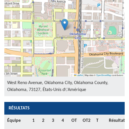
Leaflet
|
Map data ©
OpenStreetMap
contributors
West Reno Avenue, Oklahoma City, Oklahoma County,
Oklahoma, 73127, États-Unis d\'Amérique
RÉSULTATS
Équipe
1
2
3
4
OT
OT2
T
Résultat