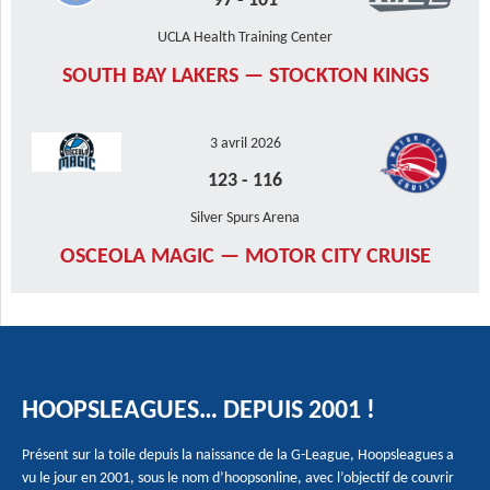
97
-
101
UCLA Health Training Center
SOUTH BAY LAKERS — STOCKTON KINGS
3 avril 2026
123
-
116
Silver Spurs Arena
OSCEOLA MAGIC — MOTOR CITY CRUISE
HOOPSLEAGUES… DEPUIS 2001 !
Présent sur la toile depuis la naissance de la G-League, Hoopsleagues a
vu le jour en 2001, sous le nom d’hoopsonline, avec l’objectif de couvrir