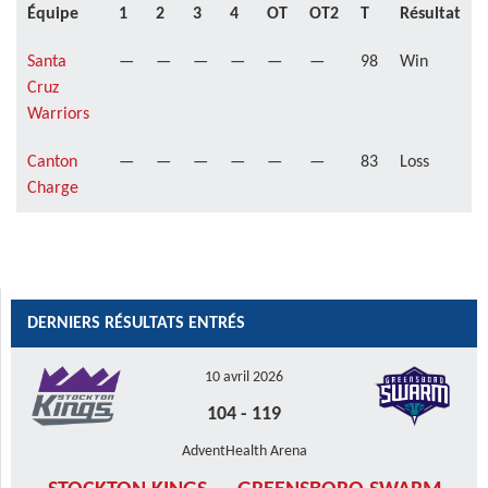
Équipe
1
2
3
4
OT
OT2
T
Résultat
Santa
—
—
—
—
—
—
98
Win
Cruz
Warriors
Canton
—
—
—
—
—
—
83
Loss
Charge
DERNIERS RÉSULTATS ENTRÉS
10 avril 2026
104
-
119
AdventHealth Arena