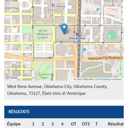
Leaflet
|
Map data ©
OpenStreetMap
contributors
West Reno Avenue, Oklahoma City, Oklahoma County,
Oklahoma, 73127, États-Unis d\'Amérique
RÉSULTATS
Équipe
1
2
3
4
OT
OT2
T
Résultat