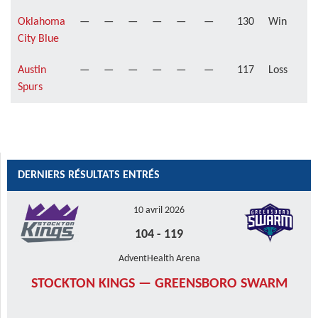
Oklahoma
—
—
—
—
—
—
130
Win
City Blue
Austin
—
—
—
—
—
—
117
Loss
Spurs
DERNIERS RÉSULTATS ENTRÉS
10 avril 2026
104
-
119
AdventHealth Arena
STOCKTON KINGS — GREENSBORO SWARM