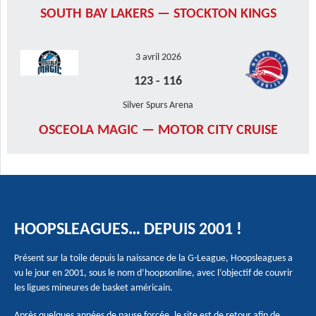
SOUTH BAY LAKERS — STOCKTON KINGS
3 avril 2026
123
-
116
Silver Spurs Arena
OSCEOLA MAGIC — MOTOR CITY CRUISE
HOOPSLEAGUES… DEPUIS 2001 !
Présent sur la toile depuis la naissance de la G-League, Hoopsleagues a
vu le jour en 2001, sous le nom d’hoopsonline, avec l’objectif de couvrir
les ligues mineures de basket américain.
Après quelques années de pause forcée, le site est de retour afin de