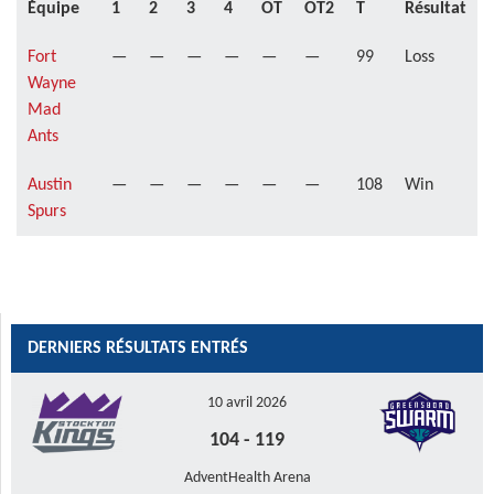
Équipe
1
2
3
4
OT
OT2
T
Résultat
Fort
—
—
—
—
—
—
99
Loss
Wayne
Mad
Ants
Austin
—
—
—
—
—
—
108
Win
Spurs
DERNIERS RÉSULTATS ENTRÉS
10 avril 2026
104
-
119
AdventHealth Arena