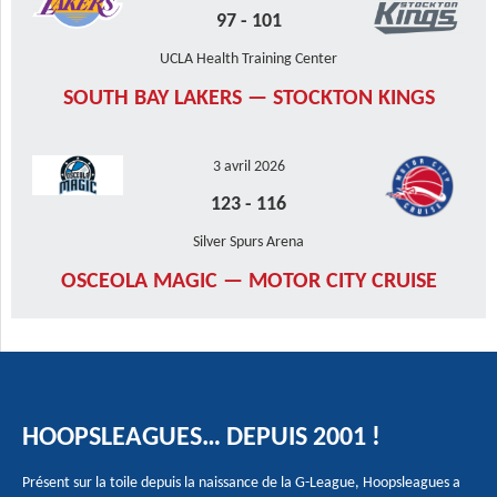
97
-
101
UCLA Health Training Center
SOUTH BAY LAKERS — STOCKTON KINGS
3 avril 2026
123
-
116
Silver Spurs Arena
OSCEOLA MAGIC — MOTOR CITY CRUISE
HOOPSLEAGUES… DEPUIS 2001 !
Présent sur la toile depuis la naissance de la G-League, Hoopsleagues a