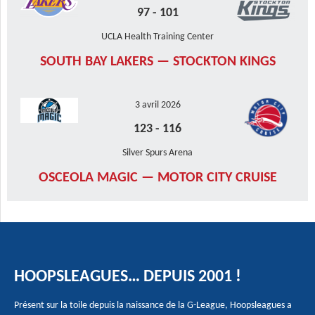
97
-
101
UCLA Health Training Center
SOUTH BAY LAKERS — STOCKTON KINGS
3 avril 2026
123
-
116
Silver Spurs Arena
OSCEOLA MAGIC — MOTOR CITY CRUISE
HOOPSLEAGUES… DEPUIS 2001 !
Présent sur la toile depuis la naissance de la G-League, Hoopsleagues a