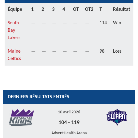
Équipe
1
2
3
4
OT
OT2
T
Résultat
South
—
—
—
—
—
—
114
Win
Bay
Lakers
Maine
—
—
—
—
—
—
98
Loss
Celtics
DERNIERS RÉSULTATS ENTRÉS
10 avril 2026
104
-
119
AdventHealth Arena