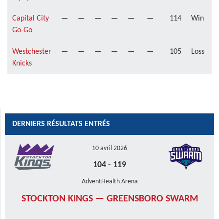
Capital City
—
—
—
—
—
—
114
Win
Go-Go
Westchester
—
—
—
—
—
—
105
Loss
Knicks
DERNIERS RÉSULTATS ENTRÉS
10 avril 2026
104
-
119
AdventHealth Arena
STOCKTON KINGS — GREENSBORO SWARM