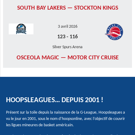
SOUTH BAY LAKERS — STOCKTON KINGS
3 avril 2026
123
-
116
Silver Spurs Arena
OSCEOLA MAGIC — MOTOR CITY CRUISE
HOOPSLEAGUES… DEPUIS 2001 !
Présent sur la toile depuis la naissance de la G-League, Hoopsleagues a
vu le jour en 2001, sous le nom d’hoopsonline, avec l’objectif de couvrir
les ligues mineures de basket américain.