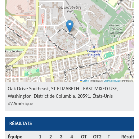
Leaflet
|
Map data ©
OpenStreetMap
contributors
Oak Drive Southeast, ST ELIZABETH - EAST MIXED USE,
Washington, District de Columbia, 20591, États-Unis
d\'Amérique
RÉSULTATS
Équipe
1
2
3
4
OT
OT2
T
Résultat