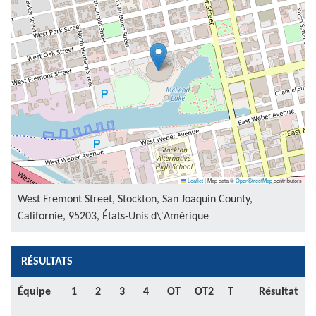
Leaflet
|
Map data ©
OpenStreetMap
contributors
West Fremont Street, Stockton, San Joaquin County,
Californie, 95203, États-Unis d\'Amérique
RÉSULTATS
Équipe
1
2
3
4
OT
OT2
T
Résultat