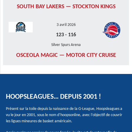
SOUTH BAY LAKERS — STOCKTON KINGS
3 avril 2026
123
-
116
Silver Spurs Arena
OSCEOLA MAGIC — MOTOR CITY CRUISE
HOOPSLEAGUES… DEPUIS 2001 !
Présent sur la toile depuis la naissance de la G-League, Hoopsleagues a
vu le jour en 2001, sous le nom d’hoopsonline, avec l’objectif de couvrir
les ligues mineures de basket américain.