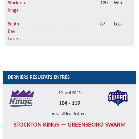
Stockton
—
—
—
—
—
—
120
Win
Kings
South
—
—
—
—
—
—
87
Loss
Bay
Lakers
DERNIERS RÉSULTATS ENTRÉS
10 avril 2026
104
-
119
AdventHealth Arena
STOCKTON KINGS — GREENSBORO SWARM