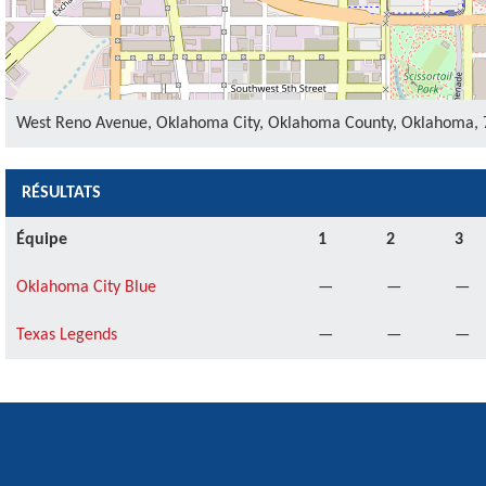
West Reno Avenue, Oklahoma City, Oklahoma County, Oklahoma, 7
RÉSULTATS
Équipe
1
2
3
Oklahoma City Blue
—
—
—
Texas Legends
—
—
—