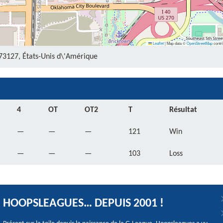
Leaflet
|
Map data ©
OpenStreetMap
contri
3127, États-Unis d\'Amérique
4
OT
OT2
T
Résultat
—
—
—
121
Win
—
—
—
103
Loss
HOOPSLEAGUES… DEPUIS 2001 !