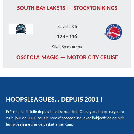
SOUTH BAY LAKERS — STOCKTON KINGS
3 avril 2026
123
-
116
Silver Spurs Arena
OSCEOLA MAGIC — MOTOR CITY CRUISE
HOOPSLEAGUES… DEPUIS 2001 !
Présent sur la toile depuis la naissance de la G-League, Hoopsleagues a
vu le jour en 2001, sous le nom d’hoopsonline, avec l’objectif de couvrir
les ligues mineures de basket américain.