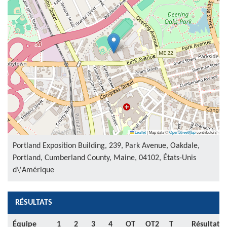
Leaflet
|
Map data ©
OpenStreetMap
contributors
Portland Exposition Building, 239, Park Avenue, Oakdale,
Portland, Cumberland County, Maine, 04102, États-Unis
d\'Amérique
RÉSULTATS
Équipe
1
2
3
4
OT
OT2
T
Résultat