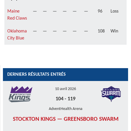
Maine
—
—
—
—
—
—
96
Loss
Red Claws
Oklahoma
—
—
—
—
—
—
108
Win
City Blue
DERNIERS RÉSULTATS ENTRÉS
10 avril 2026
104
-
119
AdventHealth Arena
STOCKTON KINGS — GREENSBORO SWARM