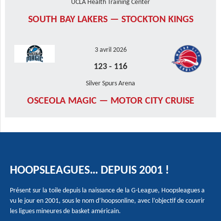
UCLA Health Training Center
SOUTH BAY LAKERS — STOCKTON KINGS
3 avril 2026
123
-
116
Silver Spurs Arena
OSCEOLA MAGIC — MOTOR CITY CRUISE
HOOPSLEAGUES… DEPUIS 2001 !
Présent sur la toile depuis la naissance de la G-League, Hoopsleagues a
vu le jour en 2001, sous le nom d’hoopsonline, avec l’objectif de couvrir
les ligues mineures de basket américain.