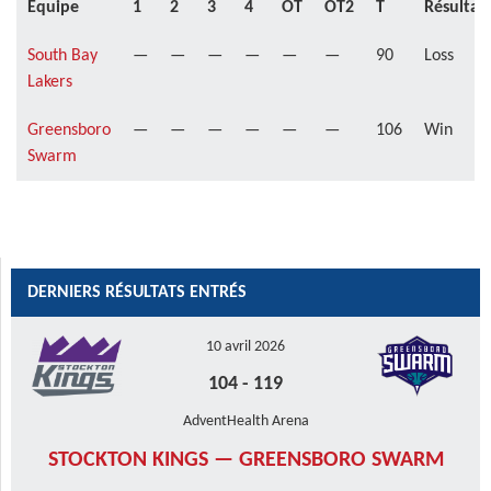
Équipe
1
2
3
4
OT
OT2
T
Résultat
South Bay
—
—
—
—
—
—
90
Loss
Lakers
Greensboro
—
—
—
—
—
—
106
Win
Swarm
DERNIERS RÉSULTATS ENTRÉS
10 avril 2026
104
-
119
AdventHealth Arena
STOCKTON KINGS — GREENSBORO SWARM