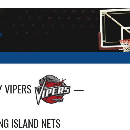
S
Y VIPERS
—
NG ISLAND NETS