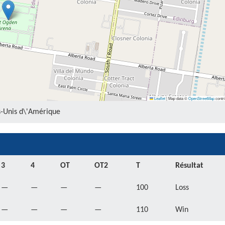
Leaflet
|
Map data ©
OpenStreetMap
contri
ts-Unis d\'Amérique
3
4
OT
OT2
T
Résultat
—
—
—
—
100
Loss
—
—
—
—
110
Win