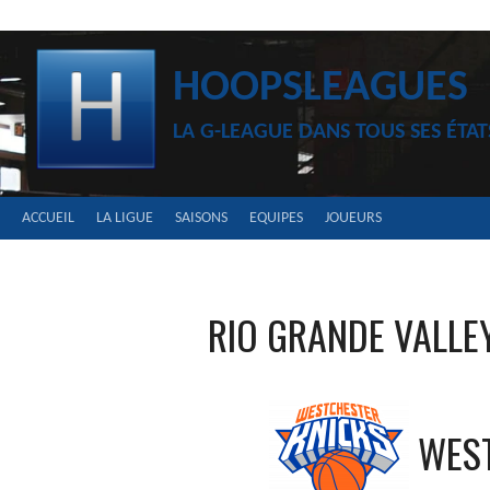
Aller
au
contenu
HOOPSLEAGUES
LA G-LEAGUE DANS TOUS SES ÉTAT
ACCUEIL
LA LIGUE
SAISONS
EQUIPES
JOUEURS
RIO GRANDE VALLE
WES