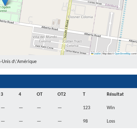
Leaflet
|
Map data ©
OpenStreetMap
contri
ts-Unis d\'Amérique
3
4
OT
OT2
T
Résultat
—
—
—
—
123
Win
—
—
—
—
98
Loss