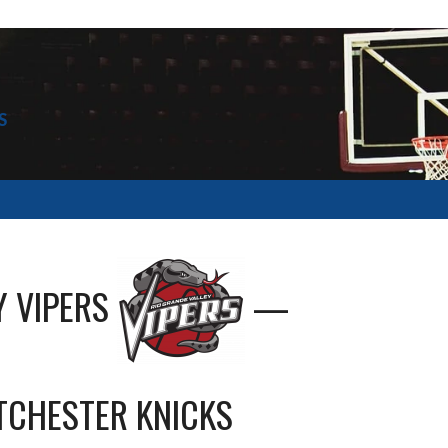
S
Y VIPERS
—
TCHESTER KNICKS