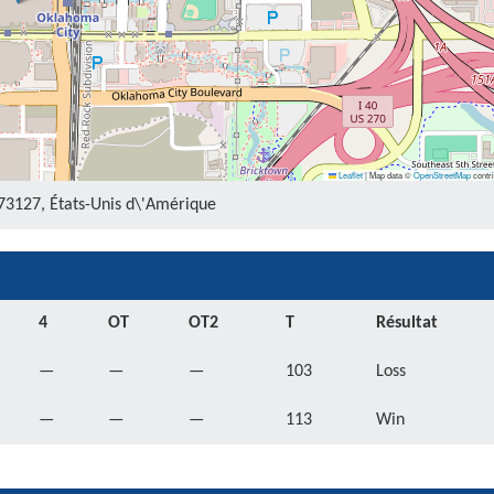
Leaflet
|
Map data ©
OpenStreetMap
contri
3127, États-Unis d\'Amérique
4
OT
OT2
T
Résultat
—
—
—
103
Loss
—
—
—
113
Win