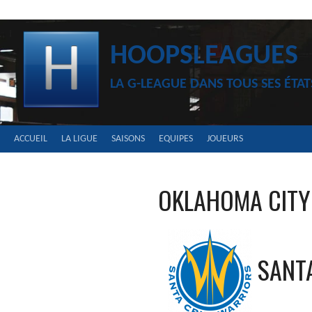
Aller
au
contenu
HOOPSLEAGUES
LA G-LEAGUE DANS TOUS SES ÉTAT
ACCUEIL
LA LIGUE
SAISONS
EQUIPES
JOUEURS
OKLAHOMA CITY
SANT