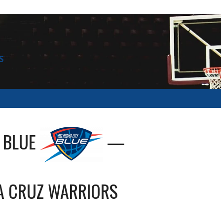
S
 BLUE
—
A CRUZ WARRIORS