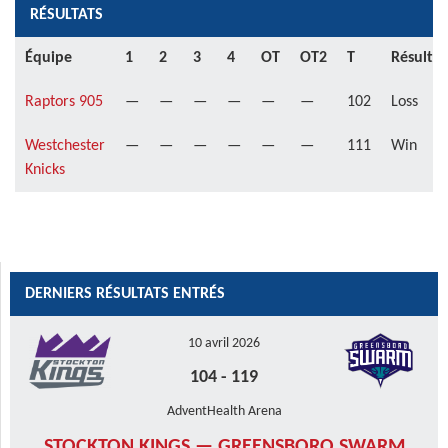
RÉSULTATS
Équipe
1
2
3
4
OT
OT2
T
Résultat
Raptors 905
—
—
—
—
—
—
102
Loss
Westchester
—
—
—
—
—
—
111
Win
Knicks
DERNIERS RÉSULTATS ENTRÉS
10 avril 2026
104
-
119
AdventHealth Arena
STOCKTON KINGS — GREENSBORO SWARM