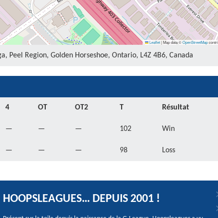
Leaflet
|
Map data ©
OpenStreetMap
contri
ga, Peel Region, Golden Horseshoe, Ontario, L4Z 4B6, Canada
4
OT
OT2
T
Résultat
—
—
—
102
Win
—
—
—
98
Loss
HOOPSLEAGUES… DEPUIS 2001 !