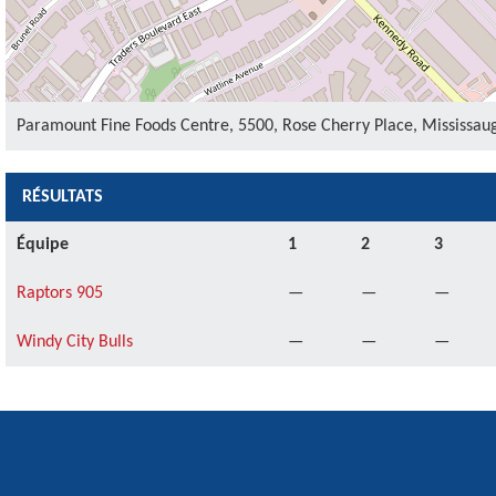
Paramount Fine Foods Centre, 5500, Rose Cherry Place, Mississau
RÉSULTATS
Équipe
1
2
3
Raptors 905
—
—
—
Windy City Bulls
—
—
—