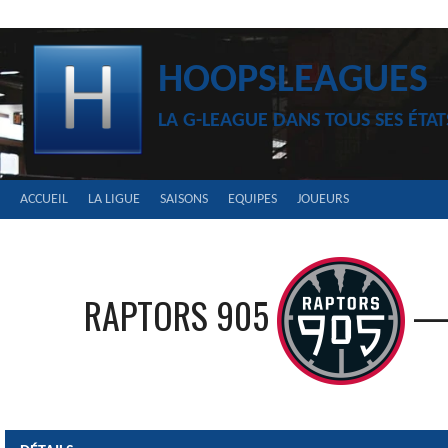
Aller
au
contenu
HOOPSLEAGUES
LA G-LEAGUE DANS TOUS SES ÉTAT
ACCUEIL
LA LIGUE
SAISONS
EQUIPES
JOUEURS
RAPTORS 905