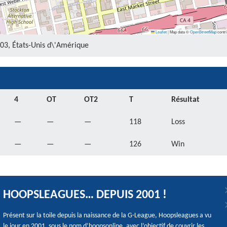
Leaflet
|
Map data ©
OpenStreetMap
contri
203, États-Unis d\'Amérique
4
OT
OT2
T
Résultat
—
—
—
118
Loss
—
—
—
126
Win
HOOPSLEAGUES… DEPUIS 2001 !
Présent sur la toile depuis la naissance de la G-League, Hoopsleagues a vu
le jour en 2001, sous le nom d’hoopsonline, avec l’objectif de couvrir les