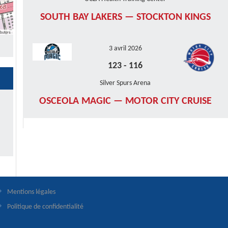
SOUTH BAY LAKERS — STOCKTON KINGS
butors
3 avril 2026
123
-
116
Silver Spurs Arena
OSCEOLA MAGIC — MOTOR CITY CRUISE
Mentions légales
Politique de confidentialité