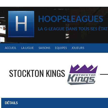
Aller
au
contenu
HOOPSLEAGUES
LA G-LEAGUE DANS TOUS SES ÉTAT
ACCUEIL
LA LIGUE
SAISONS
EQUIPES
JOUEURS
STOCKTON KINGS
DÉTAILS