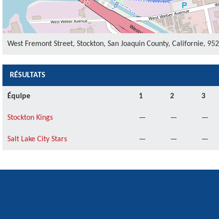
West Fremont Street, Stockton, San Joaquin County, Californie, 95
RÉSULTATS
Équipe
1
2
3
Stockton Kings
—
—
—
Salt Lake City Stars
—
—
—