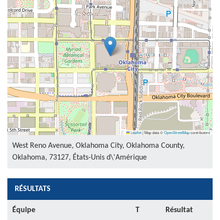
Leaflet
|
Map data ©
OpenStreetMap
contributors
West Reno Avenue, Oklahoma City, Oklahoma County,
Oklahoma, 73127, États-Unis d\'Amérique
RÉSULTATS
Équipe
T
Résultat