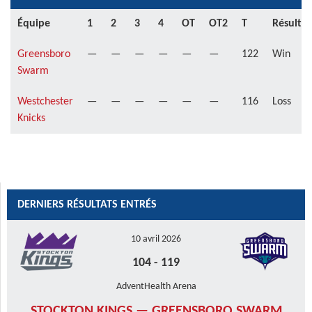
Équipe
1
2
3
4
OT
OT2
T
Résultat
Greensboro
—
—
—
—
—
—
122
Win
Swarm
Westchester
—
—
—
—
—
—
116
Loss
Knicks
DERNIERS RÉSULTATS ENTRÉS
10 avril 2026
104
-
119
AdventHealth Arena
STOCKTON KINGS — GREENSBORO SWARM