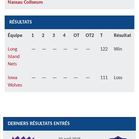
Nassau Coliseum
RÉSULTATS
Équipe
1
2
3
4
OT
OT2
T
Résultat
Long
—
—
—
—
—
—
122
Win
Island
Nets
Iowa
—
—
—
—
—
—
111
Loss
Wolves
DERNIERS RÉSULTATS ENTRÉS