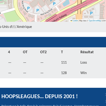
Leaflet
|
Map data ©
OpenStreetMap
contri
ts-Unis d\\\'Amérique
4
OT
OT2
T
Résultat
—
—
—
111
Loss
—
—
—
128
Win
HOOPSLEAGUES… DEPUIS 2001 !