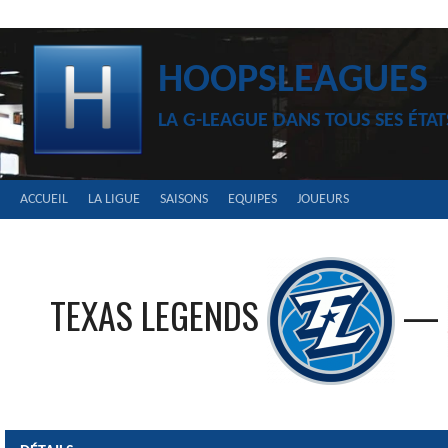
Aller
au
contenu
HOOPSLEAGUES
LA G-LEAGUE DANS TOUS SES ÉTAT
ACCUEIL
LA LIGUE
SAISONS
EQUIPES
JOUEURS
TEXAS LEGENDS
—