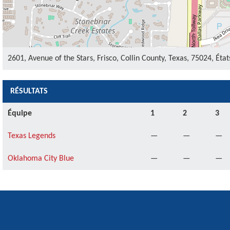
2601, Avenue of the Stars, Frisco, Collin County, Texas, 75024, Éta
RÉSULTATS
Équipe
1
2
3
Texas Legends
—
—
—
Oklahoma City Blue
—
—
—