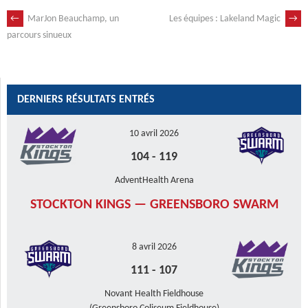
←
MarJon Beauchamp, un
Les équipes : Lakeland Magic
→
NAVIGATION
parcours sinueux
DES
ARTICLES
DERNIERS RÉSULTATS ENTRÉS
10 avril 2026
104
-
119
AdventHealth Arena
STOCKTON KINGS — GREENSBORO SWARM
8 avril 2026
111
-
107
Novant Health Fieldhouse