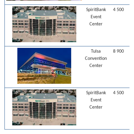
SpiritBank
4 500
B
Event
Center
Tulsa
8 900
T
Convention
Center
SpiritBank
4 500
B
Event
Center