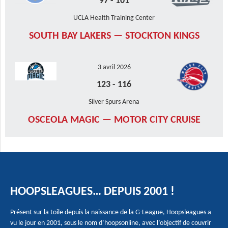
97
-
101
UCLA Health Training Center
SOUTH BAY LAKERS — STOCKTON KINGS
3 avril 2026
123
-
116
Silver Spurs Arena
OSCEOLA MAGIC — MOTOR CITY CRUISE
HOOPSLEAGUES… DEPUIS 2001 !
Présent sur la toile depuis la naissance de la G-League, Hoopsleagues a
vu le jour en 2001, sous le nom d’hoopsonline, avec l’objectif de couvrir