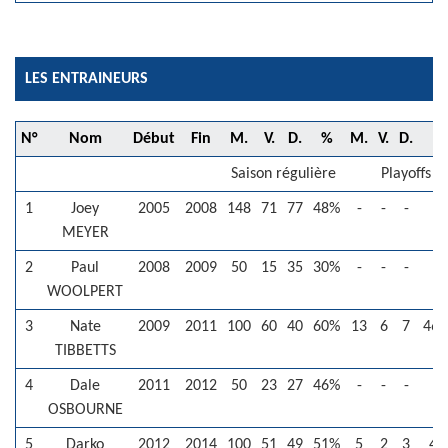
LES ENTRAINEURS
N°
Nom
Début
Fin
M.
V.
D.
%
M.
V.
D.
Saison régulière
Playoffs
1
Joey
2005
2008
148
71
77
48%
-
-
-
-
MEYER
2
Paul
2008
2009
50
15
35
30%
-
-
-
-
WOOLPERT
3
Nate
2009
2011
100
60
40
60%
13
6
7
46.
TIBBETTS
4
Dale
2011
2012
50
23
27
46%
-
-
-
-
OSBOURNE
5
Darko
2012
2014
100
51
49
51%
5
2
3
40