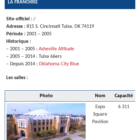
LA FRANCHISE
Site officiel :
/
Adresse :
815 S. Cincinnati Tulsa, OK 74119
Période :
2001 – 2005
Historique :
– 2001 – 2005 :
Asheville Altitude
– 2005 – 2014 : Tulsa 66ers
– Depuis 2014 :
Oklahoma City Blue
Les salles :
Photo
Nom
Capacité
V
Expo
6 311
T
Square
Pavilion