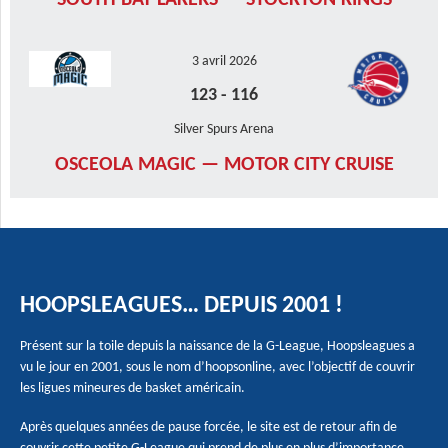
SOUTH BAY LAKERS — STOCKTON KINGS
3 avril 2026
123
-
116
Silver Spurs Arena
OSCEOLA MAGIC — MOTOR CITY CRUISE
HOOPSLEAGUES… DEPUIS 2001 !
Présent sur la toile depuis la naissance de la G-League, Hoopsleagues a
vu le jour en 2001, sous le nom d’hoopsonline, avec l’objectif de couvrir
les ligues mineures de basket américain.
Après quelques années de pause forcée, le site est de retour afin de