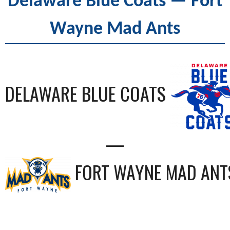
Delaware Blue Coats — Fort
Wayne Mad Ants
DELAWARE BLUE COATS
—
FORT WAYNE MAD ANT