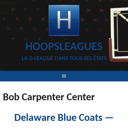
Aller
au
contenu
HOOPSLEAGUES
LA G-LEAGUE DANS TOUS SES ÉTATS
Bob Carpenter Center
Delaware Blue Coats —