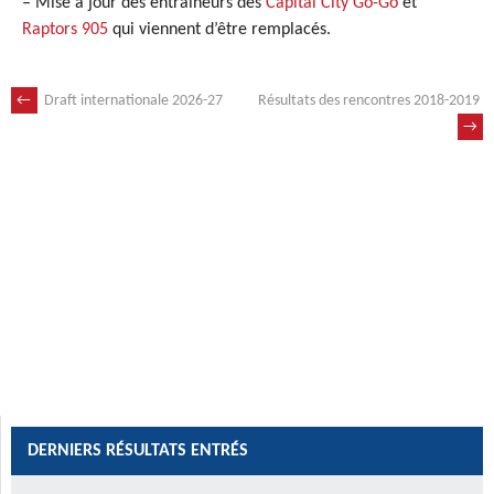
– Mise à jour des entraîneurs des
Capital City Go-Go
et
Raptors 905
qui viennent d’être remplacés.
←
Draft internationale 2026-27
Résultats des rencontres 2018-2019
NAVIGATION
→
DES
ARTICLES
DERNIERS RÉSULTATS ENTRÉS