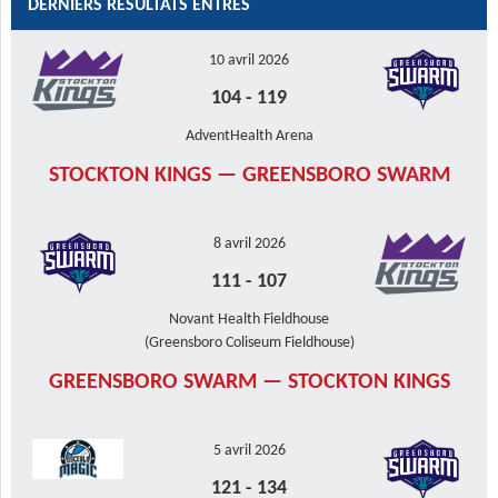
ARTICLES
DERNIERS RÉSULTATS ENTRÉS
10 avril 2026
104
-
119
AdventHealth Arena
STOCKTON KINGS — GREENSBORO SWARM
8 avril 2026
111
-
107
Novant Health Fieldhouse
(Greensboro Coliseum Fieldhouse)
GREENSBORO SWARM — STOCKTON KINGS
5 avril 2026
121
-
134