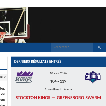
Recherch
DERNIERS RÉSULTATS ENTRÉS
10 avril 2026
 Blue
104
-
119
ter.
AdventHealth Arena
e de
STOCKTON KINGS — GREENSBORO SWARM
veau
hise