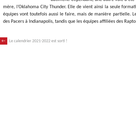
mère, l’Oklahoma City Thunder. Elle de vient ainsi la seule forma
équipes vont toutefois aussi le faire, mais de manière partielle. 
des Pacers à Indianapolis, tandis que les équipes affiliées des Rapto
←
Le calendrier 2021-2022 est sorti !
NAVIGATION
DES
ARTICLES