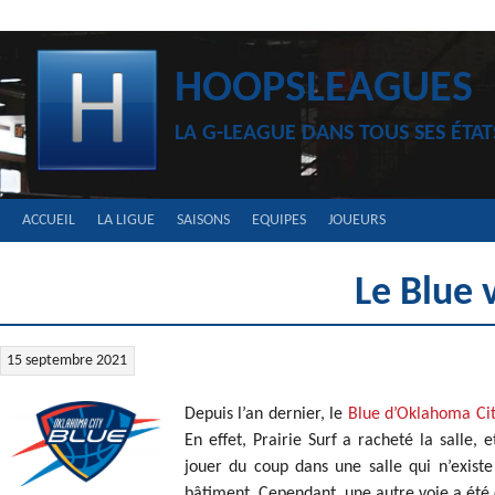
Aller
au
contenu
HOOPSLEAGUES
LA G-LEAGUE DANS TOUS SES ÉTAT
ACCUEIL
LA LIGUE
SAISONS
EQUIPES
JOUEURS
Le Blue 
15 septembre 2021
Depuis l’an dernier, le
Blue d’Oklahoma Ci
En effet, Prairie Surf a racheté la salle,
jouer du coup dans une salle qui n’exist
bâtiment. Cependant, une autre voie a été c