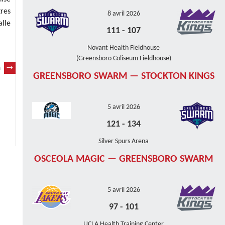
tres
8 avril 2026
alle
111
-
107
Novant Health Fieldhouse
(Greensboro Coliseum Fieldhouse)
h
→
GREENSBORO SWARM — STOCKTON KINGS
5 avril 2026
121
-
134
Silver Spurs Arena
OSCEOLA MAGIC — GREENSBORO SWARM
5 avril 2026
97
-
101
UCLA Health Training Center