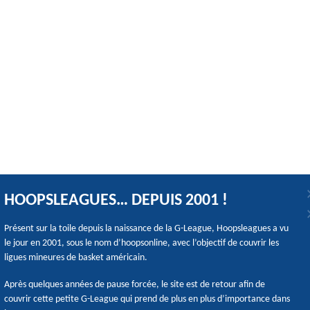
HOOPSLEAGUES… DEPUIS 2001 !
Présent sur la toile depuis la naissance de la G-League, Hoopsleagues a vu
le jour en 2001, sous le nom d’hoopsonline, avec l’objectif de couvrir les
ligues mineures de basket américain.
Après quelques années de pause forcée, le site est de retour afin de
couvrir cette petite G-League qui prend de plus en plus d’importance dans