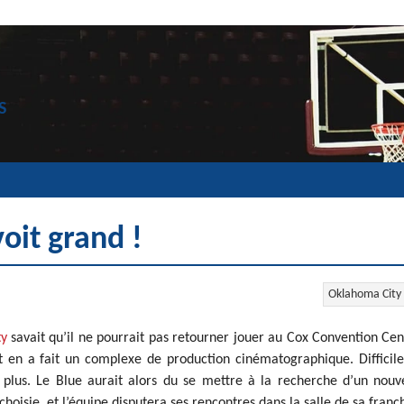
S
voit grand !
Oklahoma City
ty
savait qu’il ne pourrait pas retourner jouer au Cox Convention Cen
 et en a fait un complexe de production cinématographique. Difficil
e plus. Le Blue aurait alors du se mettre à la recherche d’un nou
hoisie, et l’équipe disputera ses rencontres dans la salle de sa franc